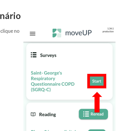
nário
clique no