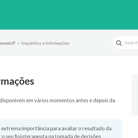
Search
o moveUP
Inquéritos e informações
For
ormações
disponíveis em vários momentos antes e depois da
 extrema importância para avaliar o resultado da
r o seu fisioterapeuta na tomada de decisões.