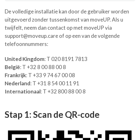
De volledige installatie kan door de gebruiker worden
uitgevoerd zonder tussenkomst van moveUP. Als u
twijfelt, neem dan contact op met moveUP via
support@moveup.care of op een van de volgende
telefoonnummers:
United Kingdom
: T 020 8191 7813
België
: T +32 8 00 88 00 8
Frankrijk
: T +33 9 74 67 00 08
Nederland
: T +31 8 54 00 11 91
Internationaal
: T +32 800 88 00 8
Stap 1: Scan de QR-code