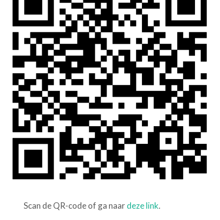
Scan de QR-code of ga naar
deze link
.